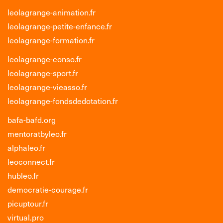
leolagrange-animation.fr
leolagrange-petite-enfance.fr
leolagrange-formation.fr
leolagrange-conso.fr
leolagrange-sport.fr
leolagrange-vieasso.fr
leolagrange-fondsdedotation.fr
bafa-bafd.org
mentoratbyleo.fr
alphaleo.fr
leoconnect.fr
hubleo.fr
democratie-courage.fr
picuptour.fr
virtual.pro