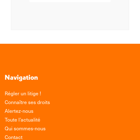
Navigation
Régler un litige !
Connaître ses droits
Alertez-nous
Toute l’actualité
Qui sommes-nous
Contact