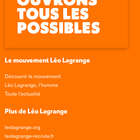
Retrouvez-nous sur :
La
La
La
La
page
page
page
page
Facebook
X
LinkedIn
Instagram
s'ouvre
s'ouvre
s'ouvre
s'ouvre
dans
dans
dans
dans
une
une
une
une
nouvelle
nouvelle
nouvelle
nouvelle
Le mouvement Léo Lagrange
fenêtre
fenêtre
fenêtre
fenêtre
Découvrir le mouvement
Léo Lagrange, l’homme
Toute l’actualité
Plus de Léo Lagrange
leolagrange.org
leolagrange-recrute.fr