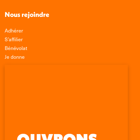
Nous rejoindre
Adhérer
S’affilier
Bénévolat
Je donne
Association Léo Lagrange de Défense des
Consommateurs
150 rue des Poissonniers
75883 PARIS CEDEX 18
Permanences
01 53 09 00 29
mercredi de 10h à 12h