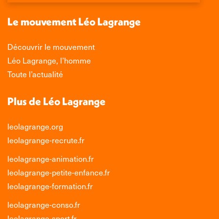
une
une
une
une
nouvelle
nouvelle
nouvelle
nouvelle
Le mouvement Léo Lagrange
fenêtre
fenêtre
fenêtre
fenêtre
Découvrir le mouvement
Léo Lagrange, l’homme
Toute l’actualité
Plus de Léo Lagrange
leolagrange.org
leolagrange-recrute.fr
leolagrange-animation.fr
leolagrange-petite-enfance.fr
leolagrange-formation.fr
leolagrange-conso.fr
leolagrange-sport.fr