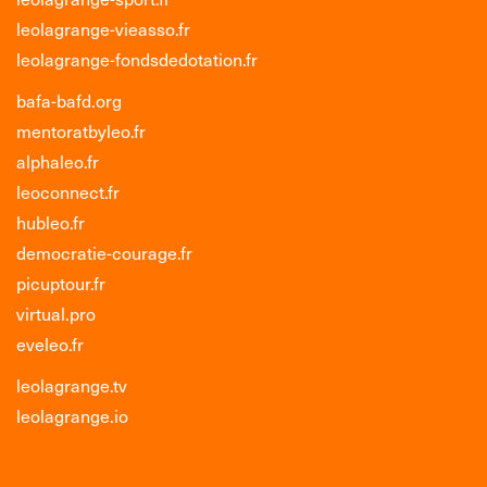
leolagrange-vieasso.fr
leolagrange-fondsdedotation.fr
bafa-bafd.org
mentoratbyleo.fr
alphaleo.fr
leoconnect.fr
hubleo.fr
democratie-courage.fr
picuptour.fr
virtual.pro
eveleo.fr
leolagrange.tv
leolagrange.io