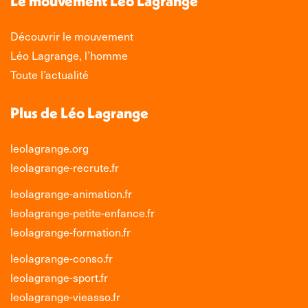
Le mouvement Léo Lagrange
fenêtre
fenêtre
fenêtre
fenêtre
Découvrir le mouvement
Léo Lagrange, l’homme
Toute l’actualité
Plus de Léo Lagrange
leolagrange.org
leolagrange-recrute.fr
leolagrange-animation.fr
leolagrange-petite-enfance.fr
leolagrange-formation.fr
leolagrange-conso.fr
leolagrange-sport.fr
leolagrange-vieasso.fr