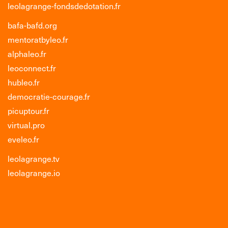
leolagrange-fondsdedotation.fr
bafa-bafd.org
mentoratbyleo.fr
alphaleo.fr
leoconnect.fr
hubleo.fr
democratie-courage.fr
picuptour.fr
virtual.pro
eveleo.fr
leolagrange.tv
leolagrange.io