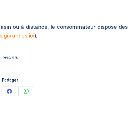
gasin ou à distance, le consommateur dispose des
es garanties ici
).
29/09/2025
Partager
tager
Partager
Partager
sur
sur
edIn
Facebook
WhatsApp