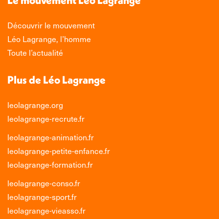
fenêtre
fenêtre
fenêtre
fenêtre
Découvrir le mouvement
Léo Lagrange, l’homme
Toute l’actualité
Plus de Léo Lagrange
leolagrange.org
leolagrange-recrute.fr
leolagrange-animation.fr
leolagrange-petite-enfance.fr
leolagrange-formation.fr
leolagrange-conso.fr
leolagrange-sport.fr
leolagrange-vieasso.fr