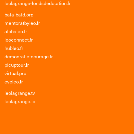
leolagrange-fondsdedotation.fr
bafa-bafd.org
mentoratbyleo.fr
alphaleo.fr
leoconnect.fr
hubleo.fr
democratie-courage.fr
picuptour.fr
virtual.pro
eveleo.fr
leolagrange.tv
leolagrange.io