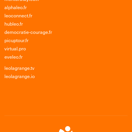
alphaleo.fr
leoconnect.fr
hubleo.fr
democratie-courage.fr
picuptour.fr
virtual.pro
eveleo.fr
leolagrange.tv
leolagrange.io