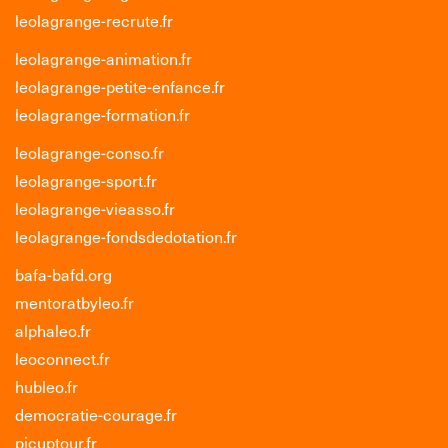
leolagrange-recrute.fr
leolagrange-animation.fr
leolagrange-petite-enfance.fr
leolagrange-formation.fr
leolagrange-conso.fr
leolagrange-sport.fr
leolagrange-vieasso.fr
leolagrange-fondsdedotation.fr
bafa-bafd.org
mentoratbyleo.fr
alphaleo.fr
leoconnect.fr
hubleo.fr
democratie-courage.fr
picuptour.fr