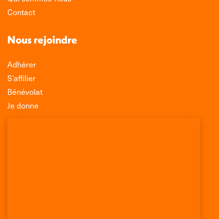
Contact
Nous rejoindre
Adhérer
S’affilier
Bénévolat
Je donne
Association Léo Lagrange de Défense des
Consommateurs
150 rue des Poissonniers
75883 PARIS CEDEX 18
Permanences
01 53 09 00 29