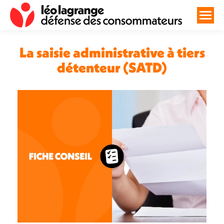
La saisie administrative à tiers
détenteur (SATD)
Vous êtes ici :