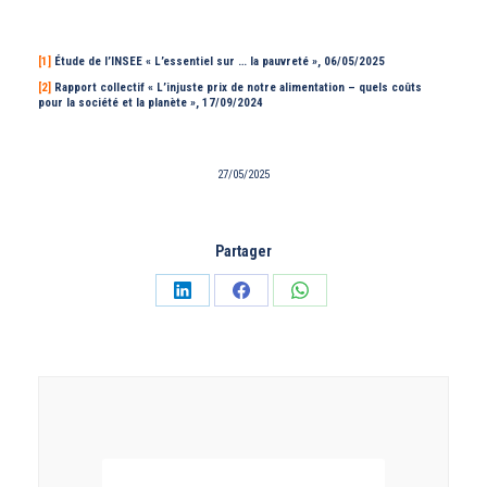
[1]
Étude de l’INSEE « L’essentiel sur … la pauvreté », 06/05/2025
[2]
Rapport collectif « L’injuste prix de notre alimentation – quels coûts
pour la société et la planète », 17/09/2024
27/05/2025
Partager
Partager
Partager
Partager
sur
sur
sur
LinkedIn
Facebook
WhatsApp