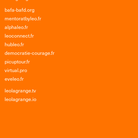
bafa-bafd.org
mentoratbyleo.fr
alphaleo.fr
leoconnect.fr
hubleo.fr
democratie-courage.fr
picuptour.fr
virtual.pro
eveleo.fr
leolagrange.tv
leolagrange.io