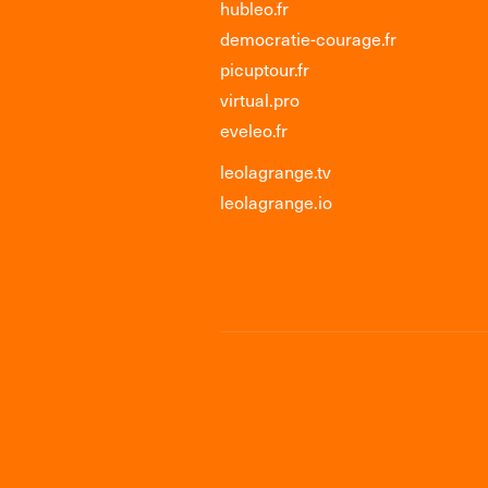
hubleo.fr
democratie-courage.fr
picuptour.fr
virtual.pro
eveleo.fr
leolagrange.tv
leolagrange.io