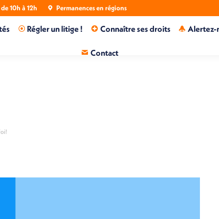
de 10h à 12h
Permanences en régions
tés
Régler un litige !
Connaître ses droits
Alertez-
Contact
oi!