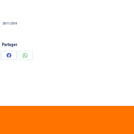
28/11/2018
Partager
tager
Partager
Partager
sur
sur
edIn
Facebook
WhatsApp