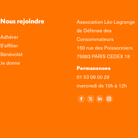
Nous rejoindre
Association Léo Lagrange
de Défense des
Adhérer
Consommateurs
S’affilier
150 rue des Poissonniers
Bénévolat
75883 PARIS CEDEX 18
Je donne
Permanences
01 53 09 00 29
mercredi de 10h à 12h
Retrouvez-nous sur :
La
La
La
La
page
page
page
page
Facebook
X
LinkedIn
Instagram
s'ouvre
s'ouvre
s'ouvre
s'ouvre
dans
dans
dans
dans