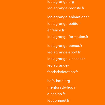
leolagrange.org
leolagrange-recrute.fr
leolagrange-animation.fr
leolagrange-petite-
enfance.fr
leolagrange-formation.fr
leolagrange-conso.fr
leolagrange-sport.fr
leolagrange-vieasso.fr
leolagrange-
fondsdedotation.fr
bafa-bafd.org
mentoratbyleo.fr
alphaleo.fr
leoconnect.fr