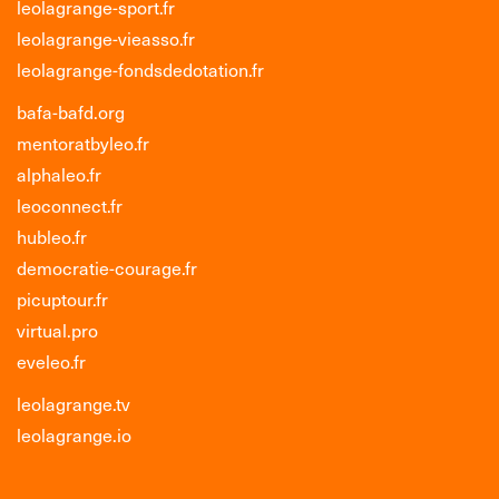
leolagrange-sport.fr
leolagrange-vieasso.fr
leolagrange-fondsdedotation.fr
bafa-bafd.org
mentoratbyleo.fr
alphaleo.fr
leoconnect.fr
hubleo.fr
democratie-courage.fr
picuptour.fr
virtual.pro
eveleo.fr
leolagrange.tv
leolagrange.io