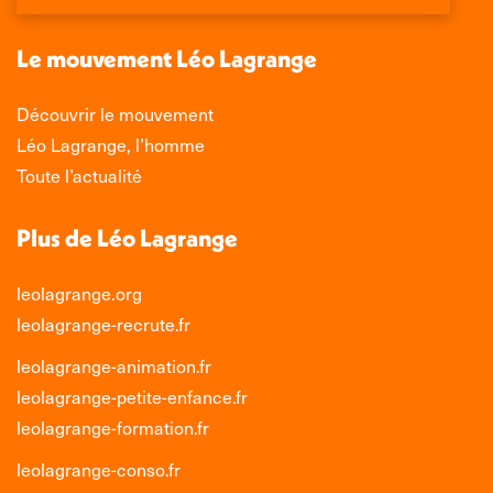
une
une
une
une
nouvelle
nouvelle
nouvelle
nouvelle
Le mouvement Léo Lagrange
fenêtre
fenêtre
fenêtre
fenêtre
Découvrir le mouvement
Léo Lagrange, l’homme
Toute l’actualité
Plus de Léo Lagrange
leolagrange.org
leolagrange-recrute.fr
leolagrange-animation.fr
leolagrange-petite-enfance.fr
leolagrange-formation.fr
leolagrange-conso.fr