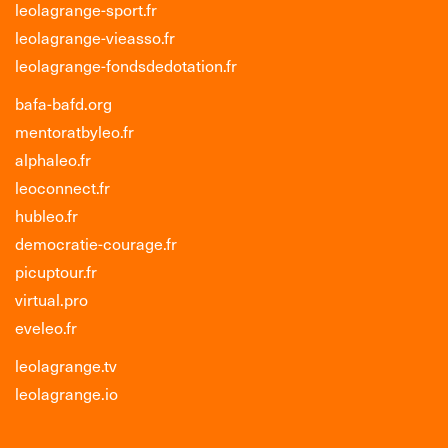
leolagrange-sport.fr
leolagrange-vieasso.fr
leolagrange-fondsdedotation.fr
bafa-bafd.org
mentoratbyleo.fr
alphaleo.fr
leoconnect.fr
hubleo.fr
democratie-courage.fr
picuptour.fr
virtual.pro
eveleo.fr
leolagrange.tv
leolagrange.io