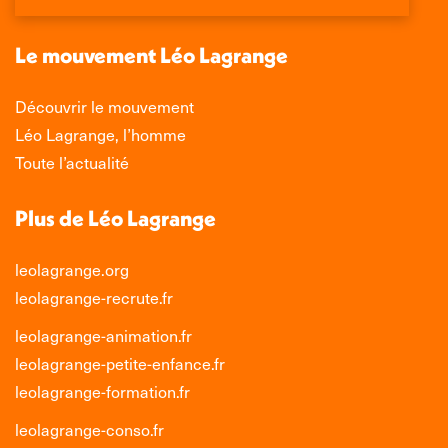
une
une
une
une
nouvelle
nouvelle
nouvelle
nouvelle
Le mouvement Léo Lagrange
fenêtre
fenêtre
fenêtre
fenêtre
Découvrir le mouvement
Léo Lagrange, l’homme
Toute l’actualité
Plus de Léo Lagrange
leolagrange.org
leolagrange-recrute.fr
leolagrange-animation.fr
leolagrange-petite-enfance.fr
leolagrange-formation.fr
leolagrange-conso.fr