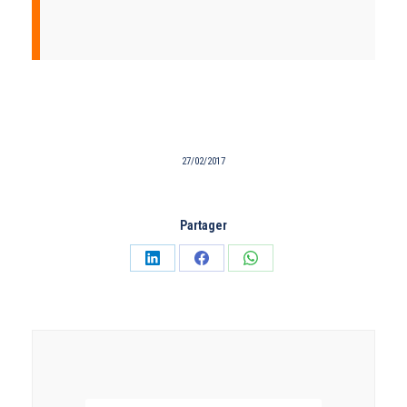
27/02/2017
Partager
Partager
Partager
Partager
sur
sur
sur
LinkedIn
Facebook
WhatsApp