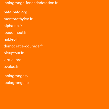
leolagrange-fondsdedotation.fr
bafa-bafd.org
mentoratbyleo.fr
alphaleo.fr
leoconnect.fr
hubleo.fr
democratie-courage.fr
picuptour.fr
virtual.pro
eveleo.fr
leolagrange.tv
leolagrange.io