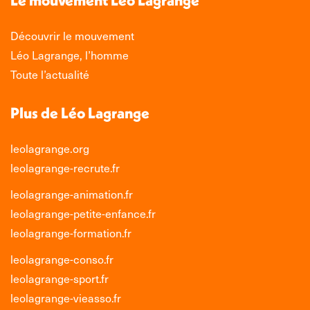
fenêtre
fenêtre
fenêtre
fenêtre
Découvrir le mouvement
Léo Lagrange, l’homme
Toute l’actualité
Plus de Léo Lagrange
leolagrange.org
leolagrange-recrute.fr
leolagrange-animation.fr
leolagrange-petite-enfance.fr
leolagrange-formation.fr
leolagrange-conso.fr
leolagrange-sport.fr
leolagrange-vieasso.fr