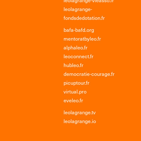
leolagrange-
fondsdedotation.fr
bafa-bafd.org
mentoratbyleo.fr
alphaleo.fr
leoconnect.fr
hubleo.fr
democratie-courage.fr
picuptour.fr
virtual.pro
eveleo.fr
leolagrange.tv
leolagrange.io