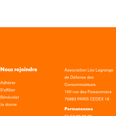
edIn
Facebook
WhatsApp
Nous rejoindre
Association Léo Lagrange
de Défense des
Adhérer
Consommateurs
S’affilier
150 rue des Poissonniers
Bénévolat
75883 PARIS CEDEX 18
Je donne
Permanences
01 53 09 00 29