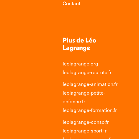
Contact
Plus de Léo
Lagrange
leolagrange.org
leolagrange-recrute.fr
leolagrange-animation.fr
leolagrange-petite-
enfance.fr
leolagrange-formation.fr
leolagrange-conso.fr
leolagrange-sport.fr
leolagrange-vieasso.fr