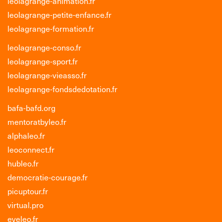
leolagrange-animation.fr
leolagrange-petite-enfance.fr
leolagrange-formation.fr
leolagrange-conso.fr
leolagrange-sport.fr
leolagrange-vieasso.fr
leolagrange-fondsdedotation.fr
bafa-bafd.org
mentoratbyleo.fr
alphaleo.fr
leoconnect.fr
hubleo.fr
democratie-courage.fr
picuptour.fr
virtual.pro
eveleo.fr