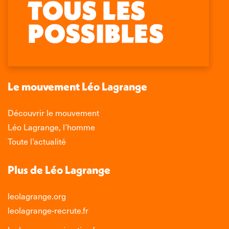
La
La
La
La
page
page
page
page
Facebook
X
LinkedIn
Instagram
s'ouvre
s'ouvre
s'ouvre
s'ouvre
dans
dans
dans
dans
une
une
une
une
nouvelle
nouvelle
nouvelle
nouvelle
Le mouvement Léo Lagrange
fenêtre
fenêtre
fenêtre
fenêtre
Découvrir le mouvement
Léo Lagrange, l’homme
Toute l’actualité
Plus de Léo Lagrange
leolagrange.org
leolagrange-recrute.fr