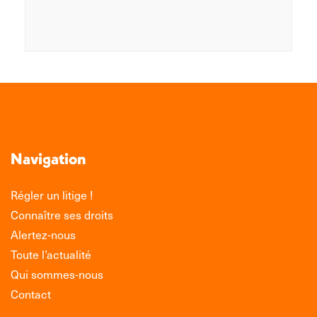
Navigation
Régler un litige !
Connaître ses droits
Alertez-nous
Toute l’actualité
Qui sommes-nous
Contact