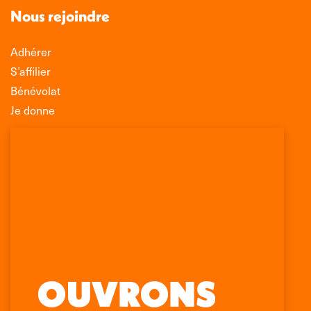
Nous rejoindre
Adhérer
S’affilier
Bénévolat
Je donne
Association Léo Lagrange de Défense des
Consommateurs
150 rue des Poissonniers
75883 PARIS CEDEX 18
Permanences
01 53 09 00 29
mercredi de 10h à 12h
Retrouvez-nous sur :