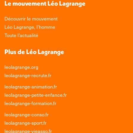
Le mouvement Léo Lagrange
fenêtre
fenêtre
fenêtre
fenêtre
Découvrir le mouvement
Léo Lagrange, l’homme
Toute l’actualité
Plus de Léo Lagrange
leolagrange.org
leolagrange-recrute.fr
leolagrange-animation.fr
leolagrange-petite-enfance.fr
leolagrange-formation.fr
leolagrange-conso.fr
leolagrange-sport.fr
leolagrange-vieasso.fr