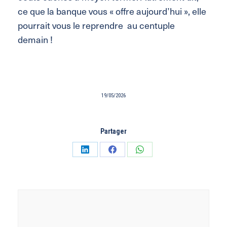
ce que la banque vous « offre aujourd’hui », elle
pourrait vous le reprendre au centuple
demain !
19/05/2026
Partager
Partager
Partager
Partager
sur
sur
sur
LinkedIn
Facebook
WhatsApp