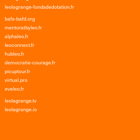
leolagrange-fondsdedotation.fr
bafa-bafd.org
mentoratbyleo.fr
alphaleo.fr
leoconnect.fr
hubleo.fr
democratie-courage.fr
picuptour.fr
virtual.pro
eveleo.fr
leolagrange.tv
leolagrange.io