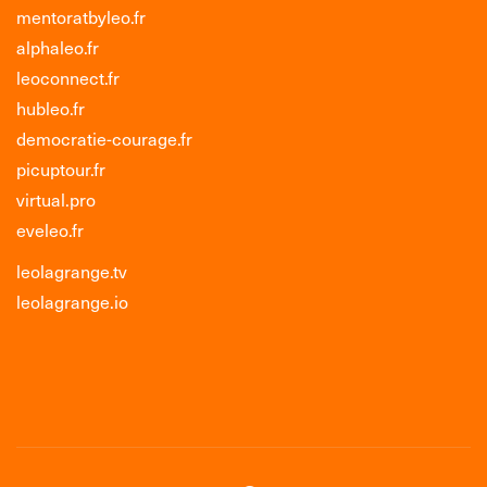
mentoratbyleo.fr
alphaleo.fr
leoconnect.fr
hubleo.fr
democratie-courage.fr
picuptour.fr
virtual.pro
eveleo.fr
leolagrange.tv
leolagrange.io