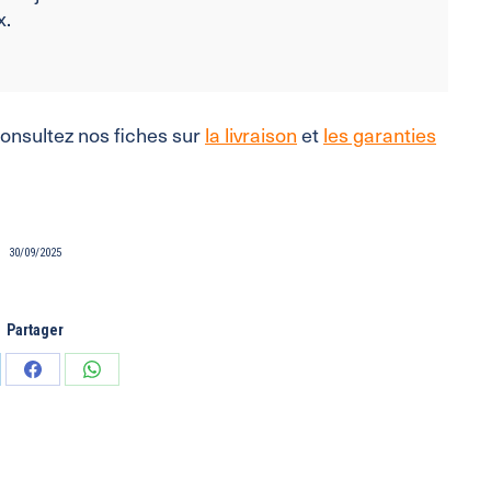
x.
consultez nos fiches sur
la livraison
et
les garanties
30/09/2025
Partager
tager
Partager
Partager
sur
sur
edIn
Facebook
WhatsApp