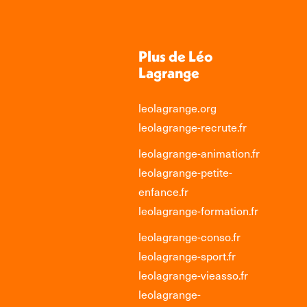
Plus de Léo
Lagrange
leolagrange.org
leolagrange-recrute.fr
leolagrange-animation.fr
leolagrange-petite-
enfance.fr
leolagrange-formation.fr
leolagrange-conso.fr
leolagrange-sport.fr
leolagrange-vieasso.fr
leolagrange-