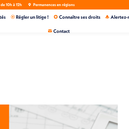
de 10h à 12h
Permanences en régions
tés
Régler un litige !
Connaître ses droits
Alertez-
Contact