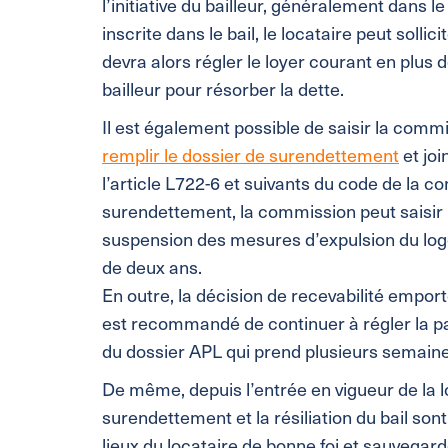
l’initiative du bailleur, généralement dans l
inscrite dans le bail, le locataire peut sollic
devra alors régler le loyer courant en plus
bailleur pour résorber la dette.
Il est également possible de saisir la commi
remplir le dossier de surendettement
et joi
l’article L722-6 et suivants du code de la c
surendettement, la commission peut saisir l
suspension des mesures d’expulsion du log
de deux ans.
En outre, la décision de recevabilité emport
est recommandé de continuer à régler la part
du dossier APL qui prend plusieurs semaine
De même, depuis l’entrée en vigueur de la l
surendettement et la résiliation du bail so
lieux du locataire de bonne foi et sauvegarde