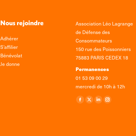
Nous rejoindre
Association Léo Lagrange
de Défense des
Adhérer
Consommateurs
S’affilier
150 rue des Poissonniers
Bénévolat
75883 PARIS CEDEX 18
Je donne
Permanences
01 53 09 00 29
mercredi de 10h à 12h
Retrouvez-nous sur :
La
La
La
La
page
page
page
page
Facebook
X
LinkedIn
Instagram
s'ouvre
s'ouvre
s'ouvre
s'ouvre
dans
dans
dans
dans