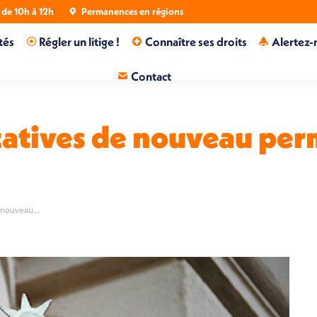
de 10h à 12h
Permanences en régions
tés
Régler un litige !
Connaître ses droits
Alertez-
Contact
catives de nouveau perm
e nouveau…