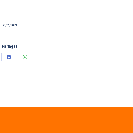
23/03/2023
Partager
tager
Partager
Partager
sur
sur
edIn
Facebook
WhatsApp