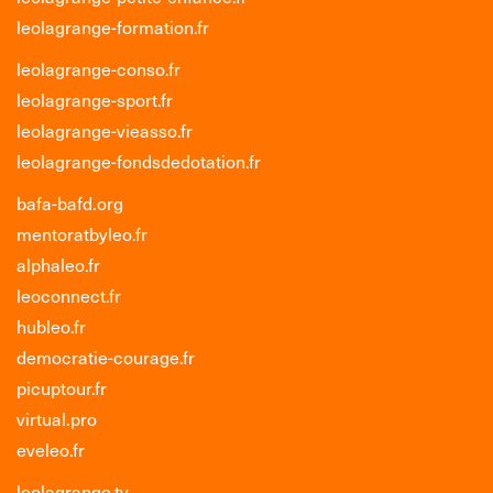
leolagrange-formation.fr
leolagrange-conso.fr
leolagrange-sport.fr
leolagrange-vieasso.fr
leolagrange-fondsdedotation.fr
bafa-bafd.org
mentoratbyleo.fr
alphaleo.fr
leoconnect.fr
hubleo.fr
democratie-courage.fr
picuptour.fr
virtual.pro
eveleo.fr
leolagrange.tv