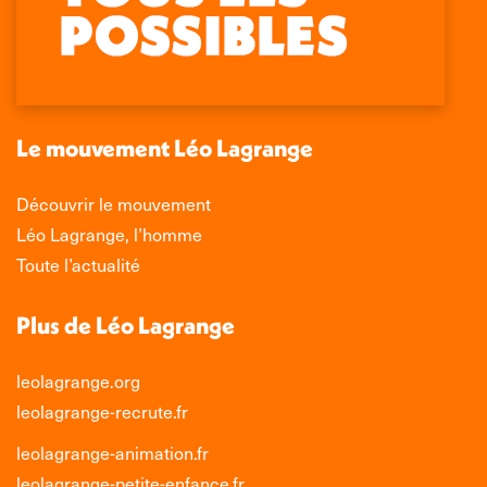
Facebook
X
LinkedIn
Instagram
s'ouvre
s'ouvre
s'ouvre
s'ouvre
dans
dans
dans
dans
une
une
une
une
nouvelle
nouvelle
nouvelle
nouvelle
Le mouvement Léo Lagrange
fenêtre
fenêtre
fenêtre
fenêtre
Découvrir le mouvement
Léo Lagrange, l’homme
Toute l’actualité
Plus de Léo Lagrange
leolagrange.org
leolagrange-recrute.fr
leolagrange-animation.fr
leolagrange-petite-enfance.fr