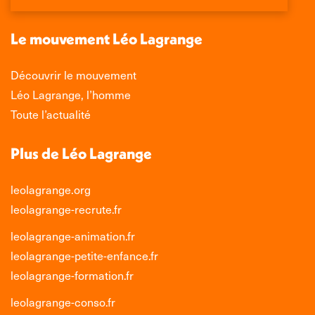
une
une
une
une
nouvelle
nouvelle
nouvelle
nouvelle
Le mouvement Léo Lagrange
fenêtre
fenêtre
fenêtre
fenêtre
Découvrir le mouvement
Léo Lagrange, l’homme
Toute l’actualité
Plus de Léo Lagrange
leolagrange.org
leolagrange-recrute.fr
leolagrange-animation.fr
leolagrange-petite-enfance.fr
leolagrange-formation.fr
leolagrange-conso.fr