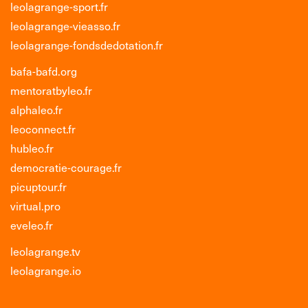
leolagrange-sport.fr
leolagrange-vieasso.fr
leolagrange-fondsdedotation.fr
bafa-bafd.org
mentoratbyleo.fr
alphaleo.fr
leoconnect.fr
hubleo.fr
democratie-courage.fr
picuptour.fr
virtual.pro
eveleo.fr
leolagrange.tv
leolagrange.io