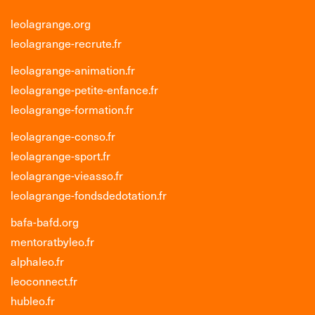
leolagrange.org
leolagrange-recrute.fr
leolagrange-animation.fr
leolagrange-petite-enfance.fr
leolagrange-formation.fr
leolagrange-conso.fr
leolagrange-sport.fr
leolagrange-vieasso.fr
leolagrange-fondsdedotation.fr
bafa-bafd.org
mentoratbyleo.fr
alphaleo.fr
leoconnect.fr
hubleo.fr