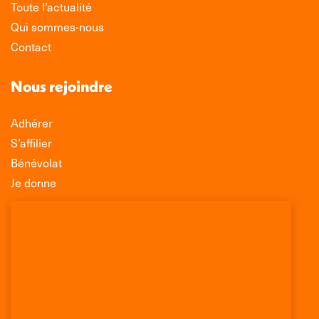
Toute l’actualité
Qui sommes-nous
Contact
Nous rejoindre
Adhérer
S’affilier
Bénévolat
Je donne
Association Léo Lagrange de Défense des
Consommateurs
150 rue des Poissonniers
75883 PARIS CEDEX 18
Permanences