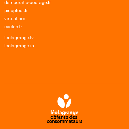
democratie-courage.fr
picuptour.fr
virtual.pro
eveleo.fr
leolagrange.tv
leolagrange.io