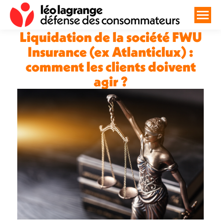
Liquidation de la société FWU
Insurance (ex Atlanticlux) :
comment les clients doivent
agir ?
Vous êtes ici :