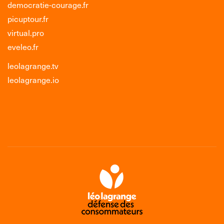
democratie-courage.fr
picuptour.fr
virtual.pro
eveleo.fr
leolagrange.tv
leolagrange.io