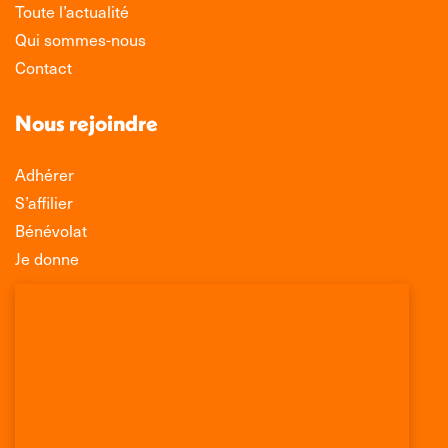
Toute l’actualité
Qui sommes-nous
Contact
Nous rejoindre
Adhérer
S’affilier
Bénévolat
Je donne
Association Léo Lagrange de Défense des
Consommateurs
150 rue des Poissonniers
75883 PARIS CEDEX 18
Permanences