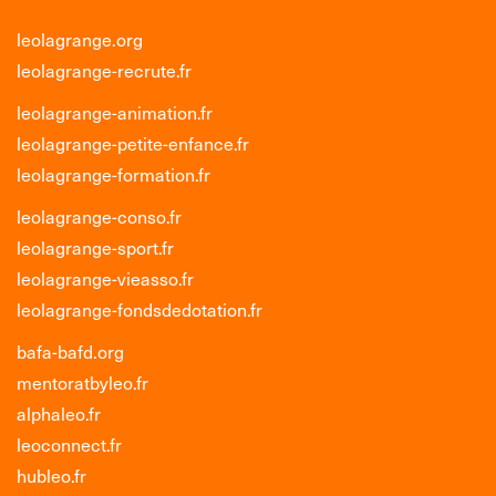
leolagrange.org
leolagrange-recrute.fr
leolagrange-animation.fr
leolagrange-petite-enfance.fr
leolagrange-formation.fr
leolagrange-conso.fr
leolagrange-sport.fr
leolagrange-vieasso.fr
leolagrange-fondsdedotation.fr
bafa-bafd.org
mentoratbyleo.fr
alphaleo.fr
leoconnect.fr
hubleo.fr