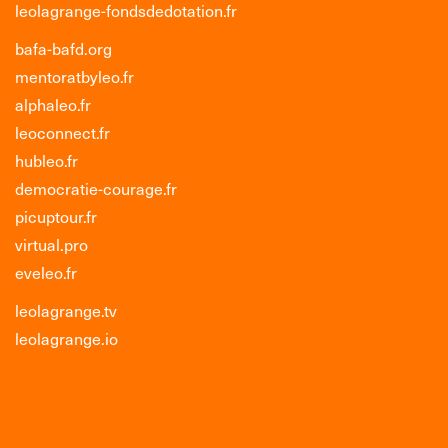
leolagrange-fondsdedotation.fr
bafa-bafd.org
mentoratbyleo.fr
alphaleo.fr
leoconnect.fr
hubleo.fr
democratie-courage.fr
picuptour.fr
virtual.pro
eveleo.fr
leolagrange.tv
leolagrange.io