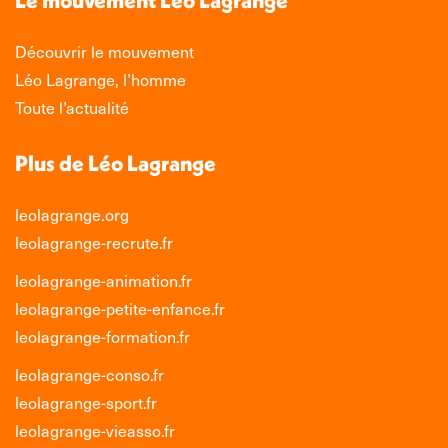
fenêtre
fenêtre
fenêtre
fenêtre
Découvrir le mouvement
Léo Lagrange, l’homme
Toute l’actualité
Plus de Léo Lagrange
leolagrange.org
leolagrange-recrute.fr
leolagrange-animation.fr
leolagrange-petite-enfance.fr
leolagrange-formation.fr
leolagrange-conso.fr
leolagrange-sport.fr
leolagrange-vieasso.fr