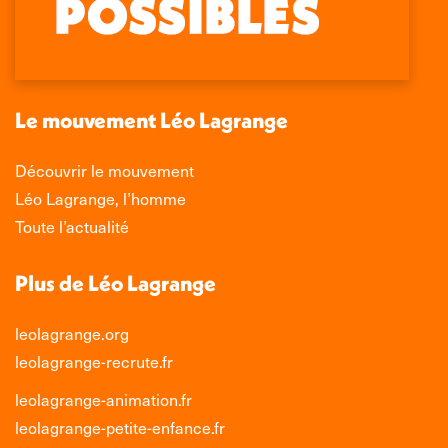
Facebook
X
LinkedIn
Instagram
s'ouvre
s'ouvre
s'ouvre
s'ouvre
dans
dans
dans
dans
une
une
une
une
nouvelle
nouvelle
nouvelle
nouvelle
Le mouvement Léo Lagrange
fenêtre
fenêtre
fenêtre
fenêtre
Découvrir le mouvement
Léo Lagrange, l’homme
Toute l’actualité
Plus de Léo Lagrange
leolagrange.org
leolagrange-recrute.fr
leolagrange-animation.fr
leolagrange-petite-enfance.fr