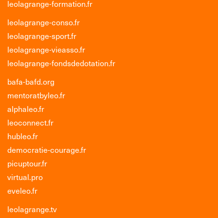
leolagrange-formation.fr
leolagrange-conso.fr
leolagrange-sport.fr
leolagrange-vieasso.fr
leolagrange-fondsdedotation.fr
bafa-bafd.org
mentoratbyleo.fr
alphaleo.fr
leoconnect.fr
hubleo.fr
democratie-courage.fr
picuptour.fr
virtual.pro
eveleo.fr
leolagrange.tv