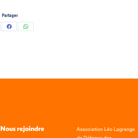
Partager
tager
Partager
Partager
sur
sur
edIn
Facebook
WhatsApp
Nous rejoindre
Association Léo Lagrange
de Défense des