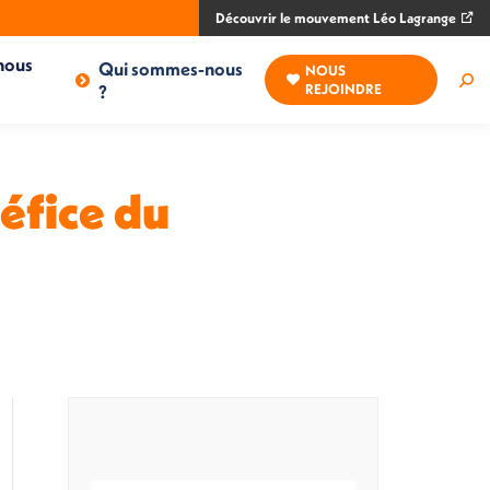
Découvrir le mouvement Léo Lagrange
nous
Qui sommes-nous
NOUS
Rec
?
REJOINDRE
:
éfice du