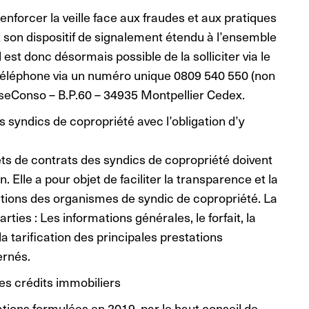
renforcer la veille face aux fraudes et aux pratiques
on dispositif de signalement étendu à l’ensemble
l est donc désormais possible de la solliciter via le
r téléphone via un numéro unique 0809 540 550 (non
seConso – B.P.60 – 34935 Montpellier Cedex.
s syndics de copropriété avec l’obligation d’y
ojets de contrats des syndics de copropriété doivent
Elle a pour objet de faciliter la transparence et la
tions des organismes de syndic de copropriété. La
ties : Les informations générales, le forfait, la
la tarification des principales prestations
ernés.
es crédits immobiliers
tions formulées en 2019, par le haut conseil de