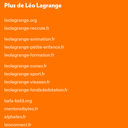
Plus de Léo Lagrange
leolagrange.org
leolagrange-recrute.fr
leolagrange-animation.fr
leolagrange-petite-enfance.fr
leolagrange-formation.fr
leolagrange-conso.fr
leolagrange-sport.fr
leolagrange-vieasso.fr
leolagrange-fondsdedotation.fr
bafa-bafd.org
mentoratbyleo.fr
alphaleo.fr
leoconnect.fr