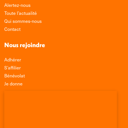
Alertez-nous
Toute l’actualité
Qui sommes-nous
Contact
Nous rejoindre
Adhérer
S’affilier
Bénévolat
Je donne
Association Léo Lagrange de Défense des
Consommateurs
150 rue des Poissonniers
75883 PARIS CEDEX 18