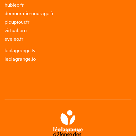
hubleo.fr
democratie-courage.fr
picuptour.fr
virtual.pro
eveleo.fr
leolagrange.tv
leolagrange.io