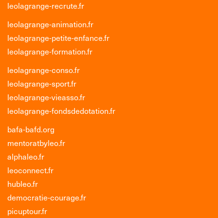
leolagrange-recrute.fr
leolagrange-animation.fr
leolagrange-petite-enfance.fr
leolagrange-formation.fr
leolagrange-conso.fr
leolagrange-sport.fr
leolagrange-vieasso.fr
leolagrange-fondsdedotation.fr
bafa-bafd.org
mentoratbyleo.fr
alphaleo.fr
leoconnect.fr
hubleo.fr
democratie-courage.fr
picuptour.fr