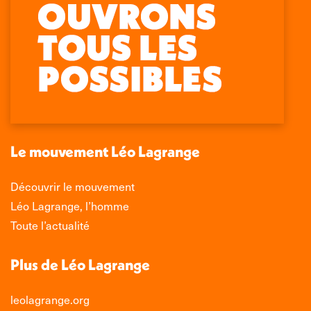
Retrouvez-nous sur :
La
La
La
La
page
page
page
page
Facebook
X
LinkedIn
Instagram
s'ouvre
s'ouvre
s'ouvre
s'ouvre
dans
dans
dans
dans
une
une
une
une
nouvelle
nouvelle
nouvelle
nouvelle
Le mouvement Léo Lagrange
fenêtre
fenêtre
fenêtre
fenêtre
Découvrir le mouvement
Léo Lagrange, l’homme
Toute l’actualité
Plus de Léo Lagrange
leolagrange.org