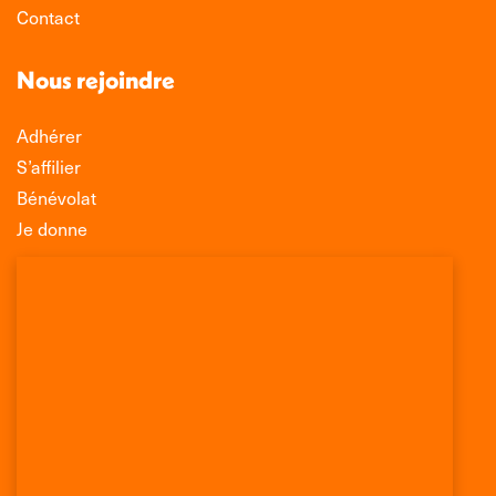
Contact
Nous rejoindre
Adhérer
S’affilier
Bénévolat
Je donne
Association Léo Lagrange de Défense des
Consommateurs
150 rue des Poissonniers
75883 PARIS CEDEX 18
Permanences
01 53 09 00 29
mercredi de 10h à 12h