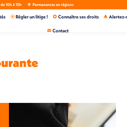
de 10h à 12h
Permanences en régions
tés
Régler un litige !
Connaître ses droits
Alertez-
Contact
ourante