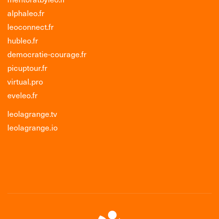
alphaleo.fr
leoconnect.fr
hubleo.fr
democratie-courage.fr
picuptour.fr
virtual.pro
eveleo.fr
leolagrange.tv
leolagrange.io