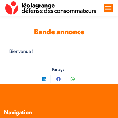
Bande annonce
Vous êtes ici :
Bienvenue !
Partager
Partager
Partager
Partager
sur
sur
sur
LinkedIn
Facebook
WhatsApp
Navigation