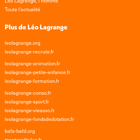
Léo Lagrange, l’homme
Toute l’actualité
Plus de Léo Lagrange
leolagrange.org
leolagrange-recrute.fr
leolagrange-animation.fr
leolagrange-petite-enfance.fr
leolagrange-formation.fr
leolagrange-conso.fr
leolagrange-sport.fr
leolagrange-vieasso.fr
leolagrange-fondsdedotation.fr
bafa-bafd.org
mentoratbyleo.fr