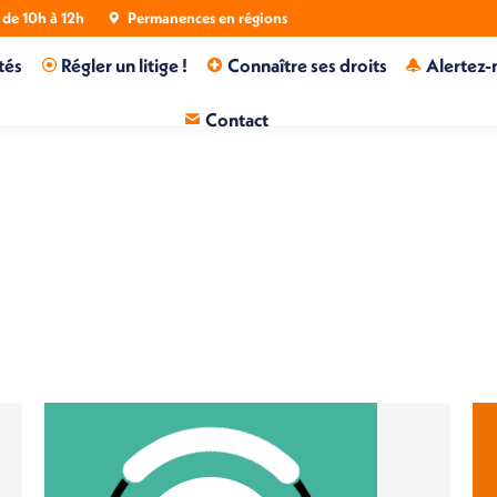
de 10h à 12h
Permanences en régions
tés
Régler un litige !
Connaître ses droits
Alertez-
Contact