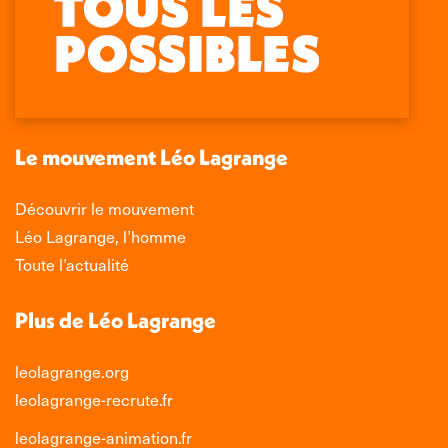
page
page
page
page
Facebook
X
LinkedIn
Instagram
s'ouvre
s'ouvre
s'ouvre
s'ouvre
dans
dans
dans
dans
une
une
une
une
nouvelle
nouvelle
nouvelle
nouvelle
Le mouvement Léo Lagrange
fenêtre
fenêtre
fenêtre
fenêtre
Découvrir le mouvement
Léo Lagrange, l’homme
Toute l’actualité
Plus de Léo Lagrange
leolagrange.org
leolagrange-recrute.fr
leolagrange-animation.fr