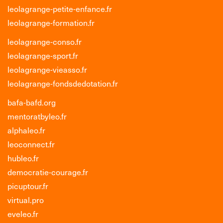
leolagrange-petite-enfance.fr
leolagrange-formation.fr
leolagrange-conso.fr
leolagrange-sport.fr
leolagrange-vieasso.fr
leolagrange-fondsdedotation.fr
bafa-bafd.org
mentoratbyleo.fr
alphaleo.fr
leoconnect.fr
hubleo.fr
democratie-courage.fr
picuptour.fr
virtual.pro
eveleo.fr