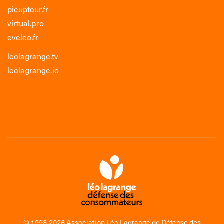
picuptour.fr
virtual.pro
eveleo.fr
leolagrange.tv
leolagrange.io
© 1998-2026 Association Léo Lagrange de Défense des