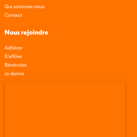
Qui sommes-nous
Contact
Nous rejoindre
Adhérer
S’affilier
Bénévolat
Je donne
Association Léo Lagrange de Défense des
Consommateurs
150 rue des Poissonniers
75883 PARIS CEDEX 18
Permanences
01 53 09 00 29