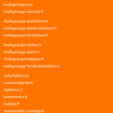
leolagrange.org
leolagrange-recrute.fr
leolagrange-animation.fr
leolagrange-petite-enfance.fr
leolagrange-formation.fr
leolagrange-conso.fr
leolagrange-sport.fr
leolagrange-vieasso.fr
leolagrange-fondsdedotation.fr
bafa-bafd.org
mentoratbyleo.fr
alphaleo.fr
leoconnect.fr
hubleo.fr
democratie-courage.fr