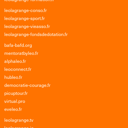
leolagrange-conso.fr
leolagrange-sport.fr
leolagrange-vieasso.fr
leolagrange-fondsdedotation.fr
bafa-bafd.org
mentoratbyleo.fr
alphaleo.fr
leoconnect.fr
hubleo.fr
democratie-courage.fr
picuptour.fr
virtual.pro
eveleo.fr
leolagrange.tv
leolagrange.io