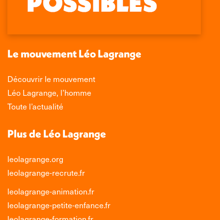
s'ouvre
s'ouvre
s'ouvre
s'ouvre
dans
dans
dans
dans
une
une
une
une
nouvelle
nouvelle
nouvelle
nouvelle
Le mouvement Léo Lagrange
fenêtre
fenêtre
fenêtre
fenêtre
Découvrir le mouvement
Léo Lagrange, l’homme
Toute l’actualité
Plus de Léo Lagrange
leolagrange.org
leolagrange-recrute.fr
leolagrange-animation.fr
leolagrange-petite-enfance.fr
leolagrange-formation.fr