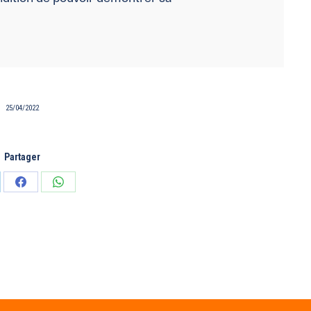
25/04/2022
Partager
tager
Partager
Partager
sur
sur
edIn
Facebook
WhatsApp