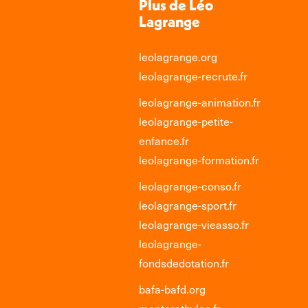
Plus de Léo
Lagrange
leolagrange.org
leolagrange-recrute.fr
leolagrange-animation.fr
leolagrange-petite-
enfance.fr
leolagrange-formation.fr
leolagrange-conso.fr
leolagrange-sport.fr
leolagrange-vieasso.fr
leolagrange-
fondsdedotation.fr
bafa-bafd.org
mentoratbyleo.fr