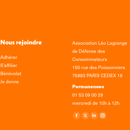
Nous rejoindre
Association Léo Lagrange
de Défense des
Adhérer
Consommateurs
S’affilier
150 rue des Poissonniers
Bénévolat
75883 PARIS CEDEX 18
Je donne
Permanences
01 53 09 00 29
mercredi de 10h à 12h
Retrouvez-nous sur :
La
La
La
La
page
page
page
page