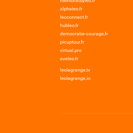
alphaleo.fr
leoconnect.fr
hubleo.fr
democratie-courage.fr
picuptour.fr
virtual.pro
eveleo.fr
leolagrange.tv
leolagrange.io