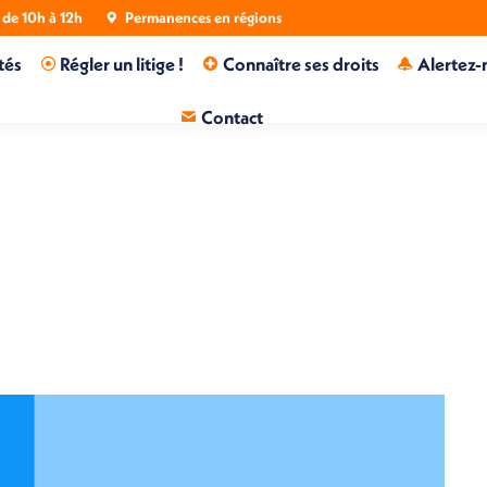
de 10h à 12h
Permanences en régions
tés
Régler un litige !
Connaître ses droits
Alertez-
Contact