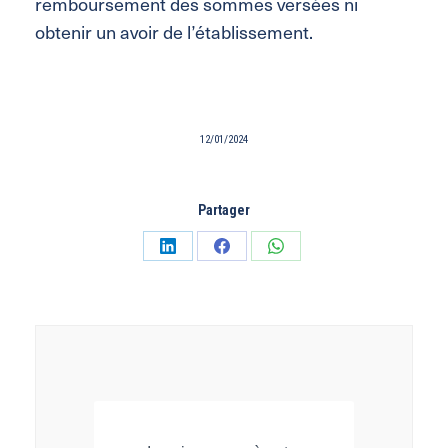
remboursement des sommes versées ni
obtenir un avoir de l’établissement.
12/01/2024
Partager
Partager
Partager
Partager
sur
sur
sur
LinkedIn
Facebook
WhatsApp