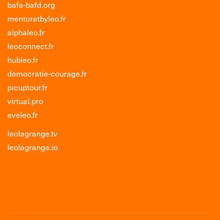
bafa-bafd.org
mentoratbyleo.fr
alphaleo.fr
leoconnect.fr
hubleo.fr
democratie-courage.fr
picuptour.fr
virtual.pro
eveleo.fr
leolagrange.tv
leolagrange.io