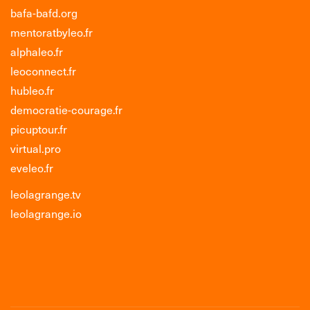
bafa-bafd.org
mentoratbyleo.fr
alphaleo.fr
leoconnect.fr
hubleo.fr
democratie-courage.fr
picuptour.fr
virtual.pro
eveleo.fr
leolagrange.tv
leolagrange.io