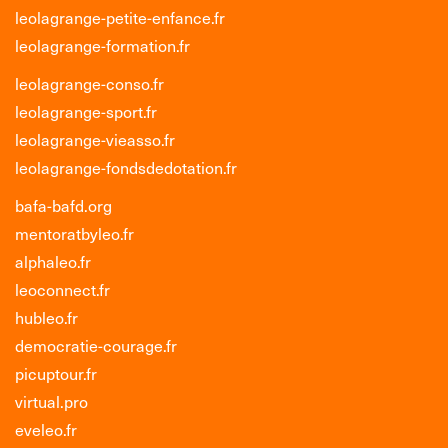
leolagrange-petite-enfance.fr
leolagrange-formation.fr
leolagrange-conso.fr
leolagrange-sport.fr
leolagrange-vieasso.fr
leolagrange-fondsdedotation.fr
bafa-bafd.org
mentoratbyleo.fr
alphaleo.fr
leoconnect.fr
hubleo.fr
democratie-courage.fr
picuptour.fr
virtual.pro
eveleo.fr