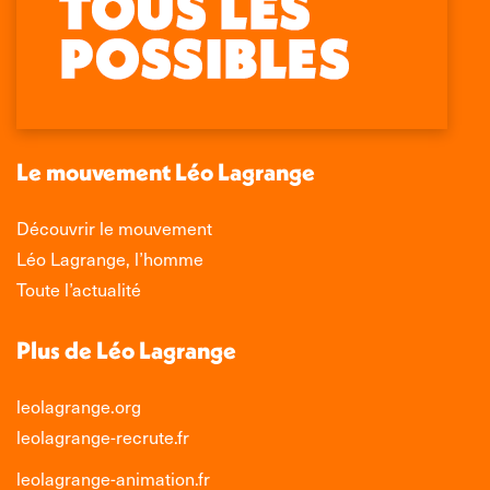
page
page
page
page
Facebook
X
LinkedIn
Instagram
s'ouvre
s'ouvre
s'ouvre
s'ouvre
dans
dans
dans
dans
une
une
une
une
nouvelle
nouvelle
nouvelle
nouvelle
Le mouvement Léo Lagrange
fenêtre
fenêtre
fenêtre
fenêtre
Découvrir le mouvement
Léo Lagrange, l’homme
Toute l’actualité
Plus de Léo Lagrange
leolagrange.org
leolagrange-recrute.fr
leolagrange-animation.fr