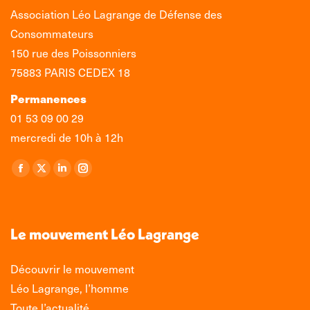
Association Léo Lagrange de Défense des
Consommateurs
150 rue des Poissonniers
75883 PARIS CEDEX 18
Permanences
01 53 09 00 29
mercredi de 10h à 12h
Retrouvez-nous sur :
La
La
La
La
page
page
page
page
Facebook
X
LinkedIn
Instagram
s'ouvre
s'ouvre
s'ouvre
s'ouvre
Le mouvement Léo Lagrange
dans
dans
dans
dans
une
une
une
une
Découvrir le mouvement
nouvelle
nouvelle
nouvelle
nouvelle
Léo Lagrange, l’homme
fenêtre
fenêtre
fenêtre
fenêtre
Toute l’actualité