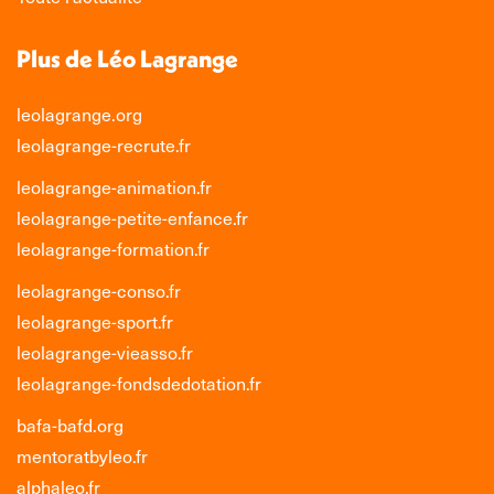
Plus de Léo Lagrange
leolagrange.org
leolagrange-recrute.fr
leolagrange-animation.fr
leolagrange-petite-enfance.fr
leolagrange-formation.fr
leolagrange-conso.fr
leolagrange-sport.fr
leolagrange-vieasso.fr
leolagrange-fondsdedotation.fr
bafa-bafd.org
mentoratbyleo.fr
alphaleo.fr