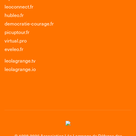
leoconnect.fr
hubleo.fr
democratie-courage.fr
picuptour.fr
virtual.pro
eveleo.fr
leolagrange.tv
leolagrange.io
© 1998-2026 Association Léo Lagrange de Défense des