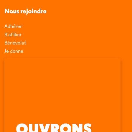
Nous rejoindre
Adhérer
S’affilier
Bénévolat
Je donne
Association Léo Lagrange de Défense des
Consommateurs
150 rue des Poissonniers
75883 PARIS CEDEX 18
Permanences
01 53 09 00 29
mercredi de 10h à 12h