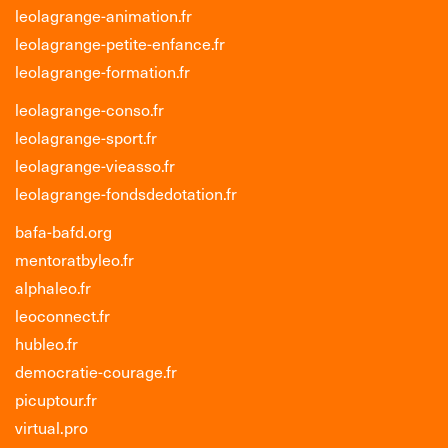
leolagrange-animation.fr
leolagrange-petite-enfance.fr
leolagrange-formation.fr
leolagrange-conso.fr
leolagrange-sport.fr
leolagrange-vieasso.fr
leolagrange-fondsdedotation.fr
bafa-bafd.org
mentoratbyleo.fr
alphaleo.fr
leoconnect.fr
hubleo.fr
democratie-courage.fr
picuptour.fr
virtual.pro