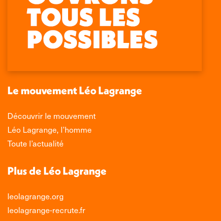
Retrouvez-nous sur :
La
La
La
La
page
page
page
page
Facebook
X
LinkedIn
Instagram
s'ouvre
s'ouvre
s'ouvre
s'ouvre
dans
dans
dans
dans
une
une
une
une
nouvelle
nouvelle
nouvelle
nouvelle
Le mouvement Léo Lagrange
fenêtre
fenêtre
fenêtre
fenêtre
Découvrir le mouvement
Léo Lagrange, l’homme
Toute l’actualité
Plus de Léo Lagrange
leolagrange.org
leolagrange-recrute.fr