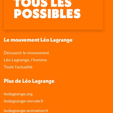
page
page
page
page
Facebook
X
LinkedIn
Instagram
s'ouvre
s'ouvre
s'ouvre
s'ouvre
dans
dans
dans
dans
une
une
une
une
nouvelle
nouvelle
nouvelle
nouvelle
Le mouvement Léo Lagrange
fenêtre
fenêtre
fenêtre
fenêtre
Découvrir le mouvement
Léo Lagrange, l’homme
Toute l’actualité
Plus de Léo Lagrange
leolagrange.org
leolagrange-recrute.fr
leolagrange-animation.fr