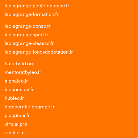
leolagrange-petite-enfance.fr
leolagrange-formation.fr
leolagrange-conso.fr
leolagrange-sport.fr
leolagrange-vieasso.fr
leolagrange-fondsdedotation.fr
bafa-bafd.org
mentoratbyleo.fr
alphaleo.fr
leoconnect.fr
hubleo.fr
democratie-courage.fr
picuptour.fr
virtual.pro
eveleo.fr