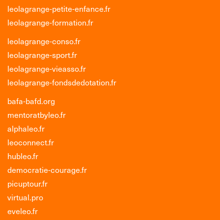
leolagrange-petite-enfance.fr
leolagrange-formation.fr
leolagrange-conso.fr
leolagrange-sport.fr
leolagrange-vieasso.fr
leolagrange-fondsdedotation.fr
bafa-bafd.org
mentoratbyleo.fr
alphaleo.fr
leoconnect.fr
hubleo.fr
democratie-courage.fr
picuptour.fr
virtual.pro
eveleo.fr