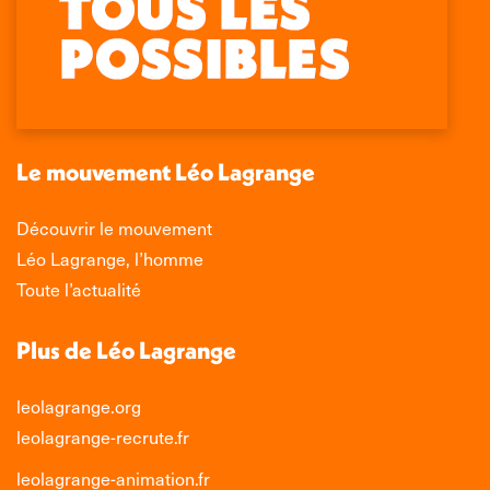
page
page
page
page
Facebook
X
LinkedIn
Instagram
s'ouvre
s'ouvre
s'ouvre
s'ouvre
dans
dans
dans
dans
une
une
une
une
nouvelle
nouvelle
nouvelle
nouvelle
Le mouvement Léo Lagrange
fenêtre
fenêtre
fenêtre
fenêtre
Découvrir le mouvement
Léo Lagrange, l’homme
Toute l’actualité
Plus de Léo Lagrange
leolagrange.org
leolagrange-recrute.fr
leolagrange-animation.fr