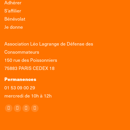
Adhérer
S’affilier
Bénévolat
Je donne
Association Léo Lagrange de Défense des
Consommateurs
150 rue des Poissonniers
75883 PARIS CEDEX 18
Permanences
01 53 09 00 29
mercredi de 10h à 12h
Retrouvez-nous sur :
La
La
La
La
page
page
page
page
Facebook
X
LinkedIn
Instagram