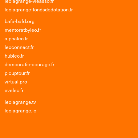
leolagrange-vieasso.fr
leolagrange-fondsdedotation.fr
bafa-bafd.org
mentoratbyleo.fr
alphaleo.fr
leoconnect.fr
hubleo.fr
democratie-courage.fr
picuptour.fr
virtual.pro
eveleo.fr
leolagrange.tv
leolagrange.io