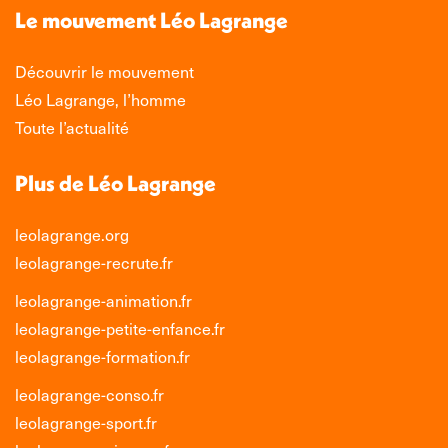
s'ouvre
s'ouvre
s'ouvre
s'ouvre
Le mouvement Léo Lagrange
dans
dans
dans
dans
une
une
une
une
Découvrir le mouvement
nouvelle
nouvelle
nouvelle
nouvelle
Léo Lagrange, l’homme
fenêtre
fenêtre
fenêtre
fenêtre
Toute l’actualité
Plus de Léo Lagrange
leolagrange.org
leolagrange-recrute.fr
leolagrange-animation.fr
leolagrange-petite-enfance.fr
leolagrange-formation.fr
leolagrange-conso.fr
leolagrange-sport.fr