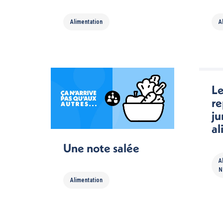
Alimentation
A
Le
re
ju
al
Une note salée
A
N
Alimentation