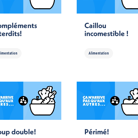
ompléments
Caillou
terdits!
incomestible !
limentation
Alimentation
up double!
Périmé!