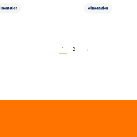
limentation
Alimentation
1
2
→