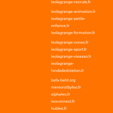
leolagrange-recrute.fr
leolagrange-animation.fr
leolagrange-petite-
enfance.fr
leolagrange-formation.fr
leolagrange-conso.fr
leolagrange-sport.fr
leolagrange-vieasso.fr
leolagrange-
fondsdedotation.fr
bafa-bafd.org
mentoratbyleo.fr
alphaleo.fr
leoconnect.fr
hubleo.fr