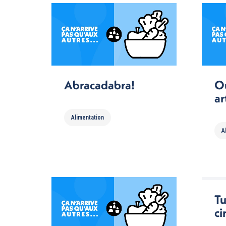
Abracadabra!
Où
ar
Alimentation
A
Tu
ci