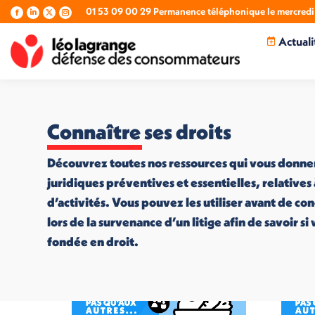
01 53 09 00 29 Permanence téléphonique le mercredi 
La
La
La
La
page
page
page
page
Actuali
Facebook
LinkedIn
X
Instagram
s'ouvre
s'ouvre
s'ouvre
s'ouvre
dans
dans
dans
dans
une
une
une
une
nouvelle
nouvelle
nouvelle
nouvelle
fenêtre
fenêtre
fenêtre
fenêtre
Connaître ses droits
Découvrez toutes nos ressources qui vous donne
juridiques préventives et essentielles, relatives
d’activités. Vous pouvez les utiliser avant de co
lors de la survenance d’un litige afin de savoir s
fondée en droit.