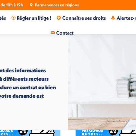
de 10h à 12h
Permanences en régions
tés
Régler un litige !
Connaître ses droits
Alertez-
Contact
nt des informations
 à différents secteurs
nclure un contrat ou bien
i votre demande est