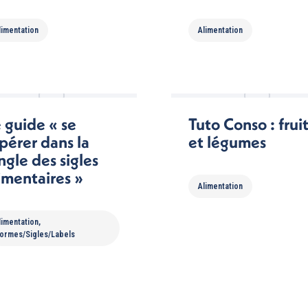
limentation
Alimentation
 guide « se
Tuto Conso : frui
pérer dans la
et légumes
ngle des sigles
imentaires »
Alimentation
limentation
,
ormes/Sigles/Labels