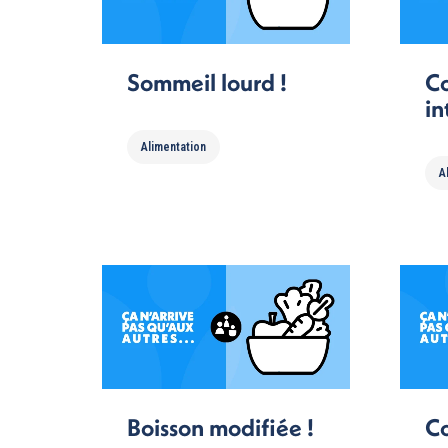
Sommeil lourd !
C
in
Alimentation
A
Boisson modifiée !
Co