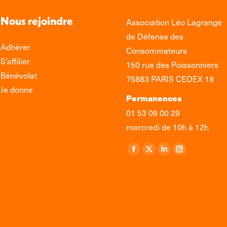
Nous rejoindre
Association Léo Lagrange
de Défense des
Adhérer
Consommateurs
S’affilier
150 rue des Poissonniers
Bénévolat
75883 PARIS CEDEX 18
Je donne
Permanences
01 53 09 00 29
mercredi de 10h à 12h
Retrouvez-nous sur :
La
La
La
La
page
page
page
page
Facebook
X
LinkedIn
Instagram
s'ouvre
s'ouvre
s'ouvre
s'ouvre
dans
dans
dans
dans
une
une
une
une