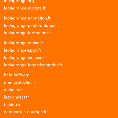
leolagrange.org
leolagrange-recrute.fr
leolagrange-animation.fr
leolagrange-petite-enfance.fr
leolagrange-formation.fr
leolagrange-conso.fr
leolagrange-sport.fr
leolagrange-vieasso.fr
leolagrange-fondsdedotation.fr
bafa-bafd.org
mentoratbyleo.fr
alphaleo.fr
leoconnect.fr
hubleo.fr
democratie-courage.fr