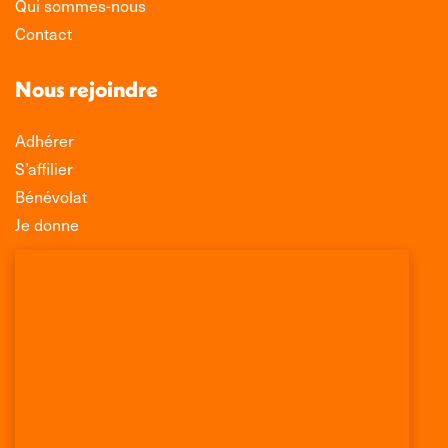
Qui sommes-nous
Contact
Nous rejoindre
Adhérer
S’affilier
Bénévolat
Je donne
Association Léo Lagrange de Défense des
Consommateurs
150 rue des Poissonniers
75883 PARIS CEDEX 18
Permanences
01 53 09 00 29