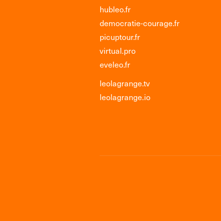
hubleo.fr
democratie-courage.fr
picuptour.fr
virtual.pro
eveleo.fr
leolagrange.tv
leolagrange.io