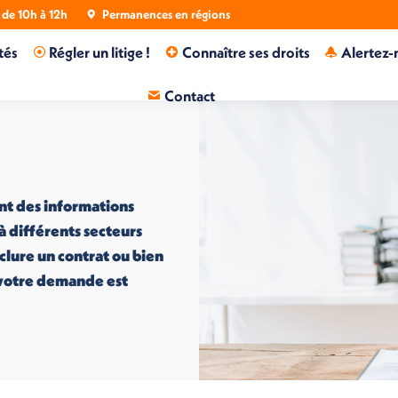
de 10h à 12h
Permanences en régions
tés
Régler un litige !
Connaître ses droits
Alertez-
Contact
nt des informations
 à différents secteurs
nclure un contrat ou bien
i votre demande est