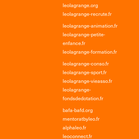
leolagrange.org
leolagrange-recrute.fr
leolagrange-animation.fr
leolagrange-petite-
enfance.fr
leolagrange-formation.fr
leolagrange-conso.fr
leolagrange-sport.fr
leolagrange-vieasso.fr
leolagrange-
fondsdedotation.fr
bafa-bafd.org
mentoratbyleo.fr
alphaleo.fr
leoconnect.fr