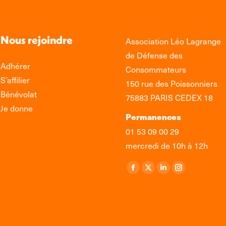
Nous rejoindre
Association Léo Lagrange
de Défense des
Adhérer
Consommateurs
S’affilier
150 rue des Poissonniers
Bénévolat
75883 PARIS CEDEX 18
Je donne
Permanences
01 53 09 00 29
mercredi de 10h à 12h
Retrouvez-nous sur :
La
La
La
La
page
page
page
page
Facebook
X
LinkedIn
Instagram
s'ouvre
s'ouvre
s'ouvre
s'ouvre
dans
dans
dans
dans