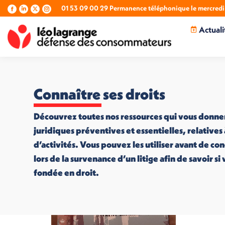
01 53 09 00 29 Permanence téléphonique le mercredi 
La
La
La
La
page
page
page
page
Actuali
Facebook
LinkedIn
X
Instagram
s'ouvre
s'ouvre
s'ouvre
s'ouvre
dans
dans
dans
dans
une
une
une
une
nouvelle
nouvelle
nouvelle
nouvelle
fenêtre
fenêtre
fenêtre
fenêtre
Connaître ses droits
Découvrez toutes nos ressources qui vous donne
juridiques préventives et essentielles, relatives
d’activités. Vous pouvez les utiliser avant de co
lors de la survenance d’un litige afin de savoir s
fondée en droit.