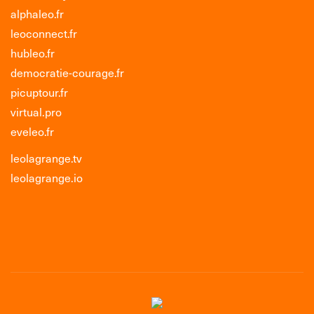
alphaleo.fr
leoconnect.fr
hubleo.fr
democratie-courage.fr
picuptour.fr
virtual.pro
eveleo.fr
leolagrange.tv
leolagrange.io