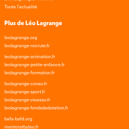
fenêtre
fenêtre
fenêtre
fenêtre
Toute l’actualité
Plus de Léo Lagrange
leolagrange.org
leolagrange-recrute.fr
leolagrange-animation.fr
leolagrange-petite-enfance.fr
leolagrange-formation.fr
leolagrange-conso.fr
leolagrange-sport.fr
leolagrange-vieasso.fr
leolagrange-fondsdedotation.fr
bafa-bafd.org
mentoratbyleo.fr