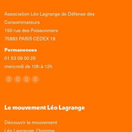
Association Léo Lagrange de Défense des
Consommateurs
150 rue des Poissonniers
75883 PARIS CEDEX 18
Permanences
01 53 09 00 29
mercredi de 10h à 12h
Retrouvez-nous sur :
La
La
La
La
page
page
page
page
Facebook
X
LinkedIn
Instagram
s'ouvre
s'ouvre
s'ouvre
s'ouvre
Le mouvement Léo Lagrange
dans
dans
dans
dans
une
une
une
une
Découvrir le mouvement
nouvelle
nouvelle
nouvelle
nouvelle
Léo Lagrange, l’homme