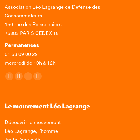
Association Léo Lagrange de Défense des
Consommateurs
150 rue des Poissonniers
75883 PARIS CEDEX 18
Permanences
01 53 09 00 29
mercredi de 10h à 12h
Retrouvez-nous sur :
La
La
La
La
page
page
page
page
Facebook
X
LinkedIn
Instagram
s'ouvre
s'ouvre
s'ouvre
s'ouvre
Le mouvement Léo Lagrange
dans
dans
dans
dans
une
une
une
une
Découvrir le mouvement
nouvelle
nouvelle
nouvelle
nouvelle
Léo Lagrange, l’homme
fenêtre
fenêtre
fenêtre
fenêtre
Toute l’actualité