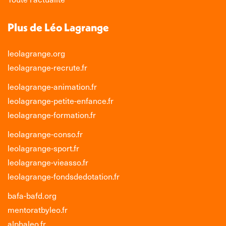
Plus de Léo Lagrange
leolagrange.org
leolagrange-recrute.fr
leolagrange-animation.fr
leolagrange-petite-enfance.fr
leolagrange-formation.fr
leolagrange-conso.fr
leolagrange-sport.fr
leolagrange-vieasso.fr
leolagrange-fondsdedotation.fr
bafa-bafd.org
mentoratbyleo.fr
alphaleo.fr