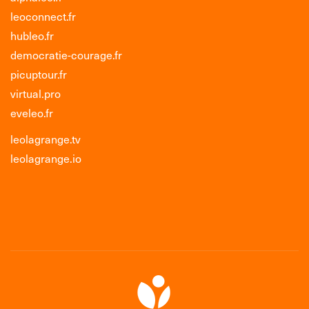
leoconnect.fr
hubleo.fr
democratie-courage.fr
picuptour.fr
virtual.pro
eveleo.fr
leolagrange.tv
leolagrange.io