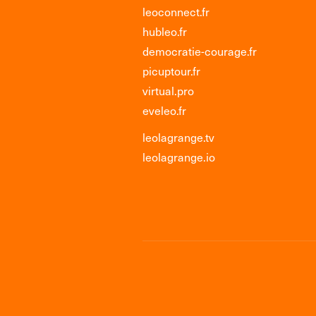
leoconnect.fr
hubleo.fr
democratie-courage.fr
picuptour.fr
virtual.pro
eveleo.fr
leolagrange.tv
leolagrange.io