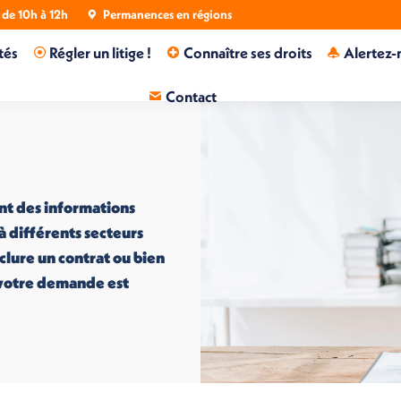
de 10h à 12h
Permanences en régions
tés
Régler un litige !
Connaître ses droits
Alertez-
Contact
nt des informations
 à différents secteurs
nclure un contrat ou bien
i votre demande est