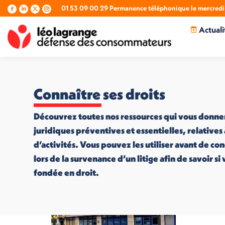
01 53 09 00 29 Permanence téléphonique le mercredi 
La
La
La
La
page
page
page
page
Actuali
Facebook
LinkedIn
X
Instagram
s'ouvre
s'ouvre
s'ouvre
s'ouvre
dans
dans
dans
dans
une
une
une
une
nouvelle
nouvelle
nouvelle
nouvelle
fenêtre
fenêtre
fenêtre
fenêtre
Connaître ses droits
Découvrez toutes nos ressources qui vous donne
juridiques préventives et essentielles, relatives
d’activités. Vous pouvez les utiliser avant de co
lors de la survenance d’un litige afin de savoir s
fondée en droit.