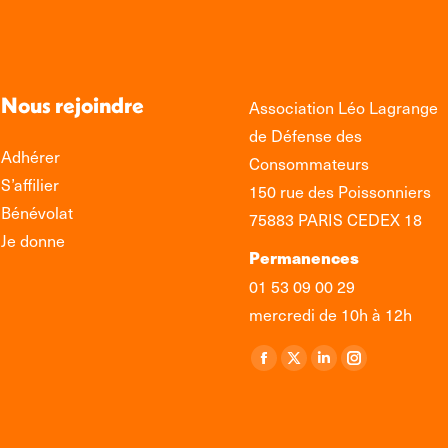
Nous rejoindre
Association Léo Lagrange
de Défense des
Adhérer
Consommateurs
S’affilier
150 rue des Poissonniers
Bénévolat
75883 PARIS CEDEX 18
Je donne
Permanences
01 53 09 00 29
mercredi de 10h à 12h
Retrouvez-nous sur :
La
La
La
La
page
page
page
page
Facebook
X
LinkedIn
Instagram
s'ouvre
s'ouvre
s'ouvre
s'ouvre