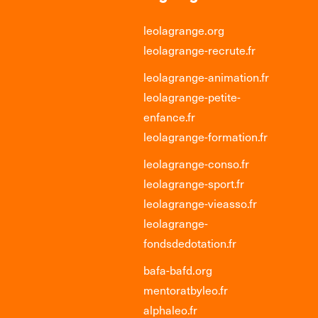
leolagrange.org
leolagrange-recrute.fr
leolagrange-animation.fr
leolagrange-petite-
enfance.fr
leolagrange-formation.fr
leolagrange-conso.fr
leolagrange-sport.fr
leolagrange-vieasso.fr
leolagrange-
fondsdedotation.fr
bafa-bafd.org
mentoratbyleo.fr
alphaleo.fr