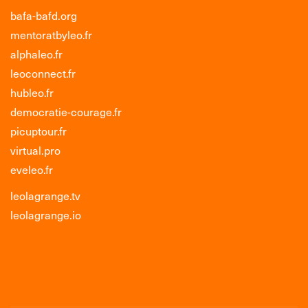
bafa-bafd.org
mentoratbyleo.fr
alphaleo.fr
leoconnect.fr
hubleo.fr
democratie-courage.fr
picuptour.fr
virtual.pro
eveleo.fr
leolagrange.tv
leolagrange.io