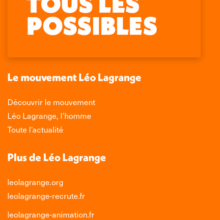
page
page
page
page
Facebook
X
LinkedIn
Instagram
s'ouvre
s'ouvre
s'ouvre
s'ouvre
dans
dans
dans
dans
une
une
une
une
nouvelle
nouvelle
nouvelle
nouvelle
Le mouvement Léo Lagrange
fenêtre
fenêtre
fenêtre
fenêtre
Découvrir le mouvement
Léo Lagrange, l’homme
Toute l’actualité
Plus de Léo Lagrange
leolagrange.org
leolagrange-recrute.fr
leolagrange-animation.fr