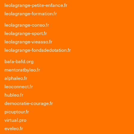
leolagrange-petite-enfance.fr
leolagrange-formation.fr
leolagrange-conso.fr
leolagrange-sport.fr
leolagrange-vieasso.fr
leolagrange-fondsdedotation.fr
bafa-bafd.org
mentoratbyleo.fr
alphaleo.fr
leoconnect.fr
hubleo.fr
democratie-courage.fr
picuptour.fr
virtual.pro
eveleo.fr